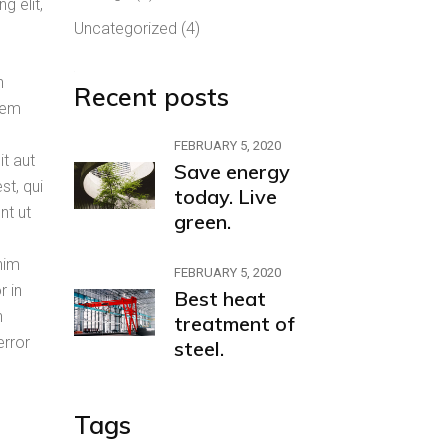
g elit,
Uncategorized
(4)
n
Recent posts
atem
FEBRUARY 5, 2020
t aut
Save energy
st, qui
today. Live
nt ut
green.
nim
FEBRUARY 5, 2020
r in
Best heat
n
treatment of
error
steel.
Tags