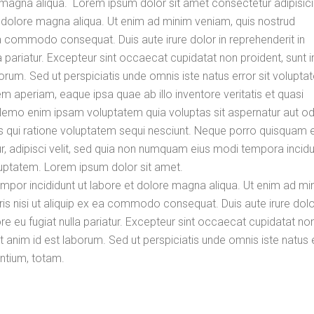
magna aliqua. Lorem ipsum dolor sit amet consectetur adipisicin
 dolore magna aliqua. Ut enim ad minim veniam, quis nostrud
 ea commodo consequat. Duis aute irure dolor in reprehenderit in
la pariatur. Excepteur sint occaecat cupidatat non proident, sunt i
aborum. Sed ut perspiciatis unde omnis iste natus error sit volupt
aperiam, eaque ipsa quae ab illo inventore veritatis et quasi
 Nemo enim ipsam voluptatem quia voluptas sit aspernatur aut odi
s qui ratione voluptatem sequi nesciunt. Neque porro quisquam e
, adipisci velit, sed quia non numquam eius modi tempora incidu
uptatem. Lorem ipsum dolor sit amet.
empor incididunt ut labore et dolore magna aliqua. Ut enim ad mi
is nisi ut aliquip ex ea commodo consequat. Duis aute irure dolo
ore eu fugiat nulla pariatur. Excepteur sint occaecat cupidatat no
lit anim id est laborum. Sed ut perspiciatis unde omnis iste natus 
ntium, totam.