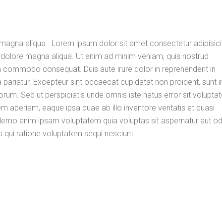
magna aliqua. Lorem ipsum dolor sit amet consectetur adipisicin
 dolore magna aliqua. Ut enim ad minim veniam, quis nostrud
 ea commodo consequat. Duis aute irure dolor in reprehenderit in
la pariatur. Excepteur sint occaecat cupidatat non proident, sunt i
aborum. Sed ut perspiciatis unde omnis iste natus error sit volupt
aperiam, eaque ipsa quae ab illo inventore veritatis et quasi
 Nemo enim ipsam voluptatem quia voluptas sit aspernatur aut odi
s qui ratione voluptatem sequi nesciunt.