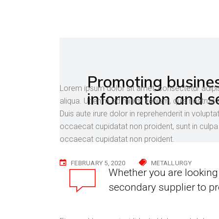
Promoting busines
Lorem ipsum dolor sit amet, consectetur adipi
information and s
aliqua. Ut enim ad minim veniam, quis nostrud 
Duis aute irure dolor in reprehenderit in voluptat
occaecat cupidatat non proident, sunt in culpa 
occaecat cupidatat non proident.
FEBRUARY 5, 2020
METALLURGY
Whether you are looking 
secondary supplier to pr