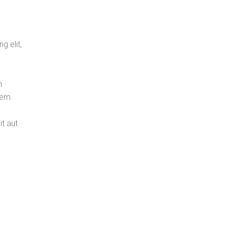
g elit,
n
atem
t aut