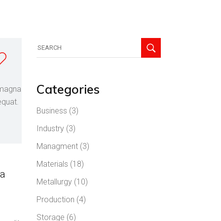
Categories
e magna
equat.
Business
(3)
Industry
(3)
Managment
(3)
Materials
(18)
 a
Metallurgy
(10)
Production
(4)
Storage
(6)