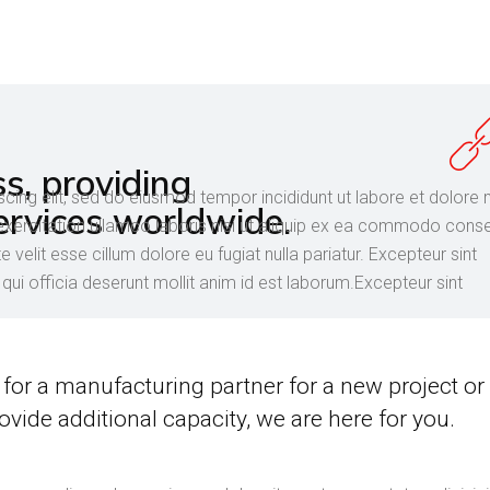
s, providing
scing elit, sed do eiusmod tempor incididunt ut labore et dolor
ervices worldwide.
exercitation ullamco laboris nisi ut aliquip ex ea commodo cons
e velit esse cillum dolore eu fugiat nulla pariatur. Excepteur sint
qui officia deserunt mollit anim id est laborum.Excepteur sint
for a manufacturing partner for a new project or
ovide additional capacity, we are here for you.