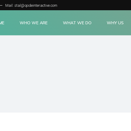
Mail: stal@qodeinteractive.com
ME
WHO WE ARE
WHAT WE DO
WHY US