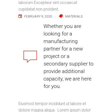
laborum.Excepteur sint occaecat
cupidatat non proident.
FEBRUARY 9, 2020
MATERIALS
Best innovations
Whether you are
in metallurgy
looking for a
today
manufacturing
partner for a new
project or a
secondary supplier to
provide additional
capacity, we are here
for you.
Eiusmod tempor incididunt ut labore et
dolore magna aliqua. Lorem ipsum dolor